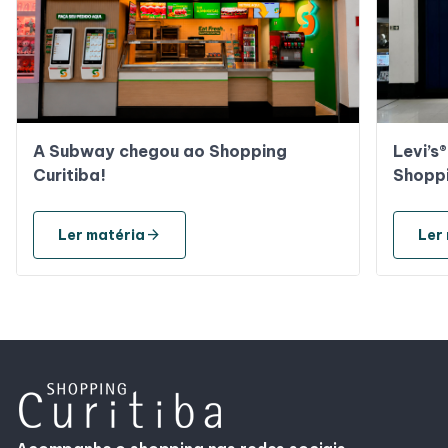
A Subway chegou ao Shopping
Levi’s
Curitiba!
Shoppi
arrow_forward
Ler matéria
Ler