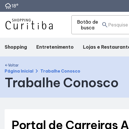
rainy
18°
Botão de
search
busca
Shopping
Entretenimento
Lojas e Restaurant
Mapa Interno
Fique por dentro
Lojas
Voltar
arrow_back
chevron_right
Página Inicial
Trabalhe Conosco
Trabalhe Conosco
Facilidades
Eventos
Alimentação
Como Chegar
Horários
Portal de Carreiras