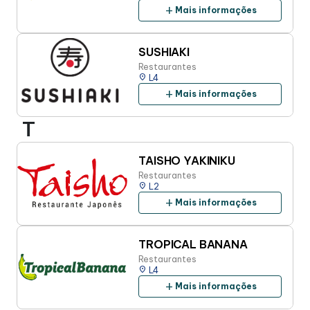
add
Mais informações
SUSHIAKI
Restaurantes
place
L4
add
Mais informações
T
TAISHO YAKINIKU
Restaurantes
place
L2
add
Mais informações
TROPICAL BANANA
Restaurantes
place
L4
add
Mais informações