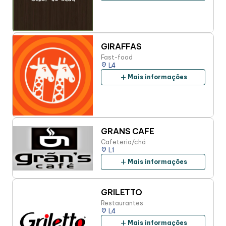
GIRAFFAS
Fast-food
place
L4
add
Mais informações
GRANS CAFE
Cafeteria/chá
place
L1
add
Mais informações
GRILETTO
Restaurantes
place
L4
add
Mais informações