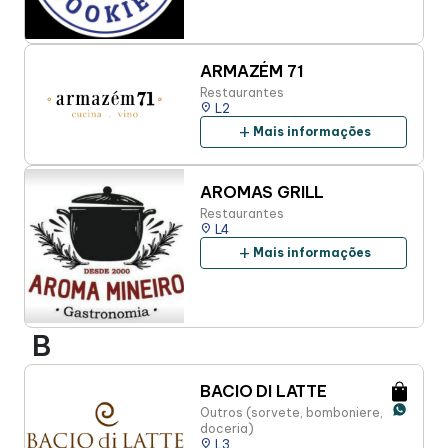
ARMAZÉM 71
Restaurantes
place
L2
add
Mais informações
AROMAS GRILL
Restaurantes
place
L4
add
Mais informações
B
BACIO DI LATTE
Outros (sorvete, bomboniere,
doceria)
place
L3