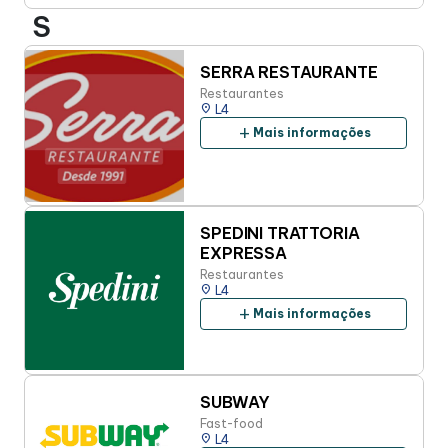
S
SERRA RESTAURANTE
Restaurantes
place
L4
add
Mais informações
SPEDINI TRATTORIA
EXPRESSA
Restaurantes
place
L4
add
Mais informações
SUBWAY
Fast-food
place
L4