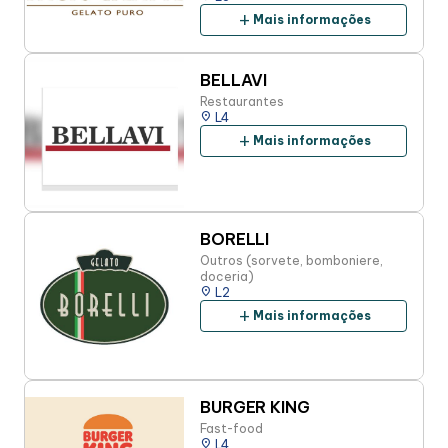
add
Mais informações
BELLAVI
Restaurantes
place
L4
add
Mais informações
BORELLI
Outros (sorvete, bomboniere,
doceria)
place
L2
add
Mais informações
BURGER KING
Fast-food
place
L4