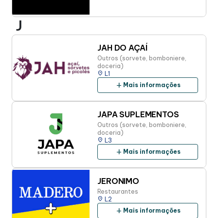
J
JAH DO AÇAÍ
Outros (sorvete, bomboniere,
doceria)
place
L1
add
Mais informações
JAPA SUPLEMENTOS
Outros (sorvete, bomboniere,
doceria)
place
L3
add
Mais informações
JERONIMO
Restaurantes
place
L2
add
Mais informações