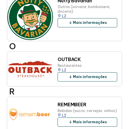
Nutty Bavarian
Outros (sorvete, bomboniere,
doceria)
place
L2
add
Mais informações
O
OUTBACK
Restaurantes
place
L2
add
Mais informações
R
REMEMBEER
Bebidas (sucos, cervejas, vinhos)
place
L2
add
Mais informações