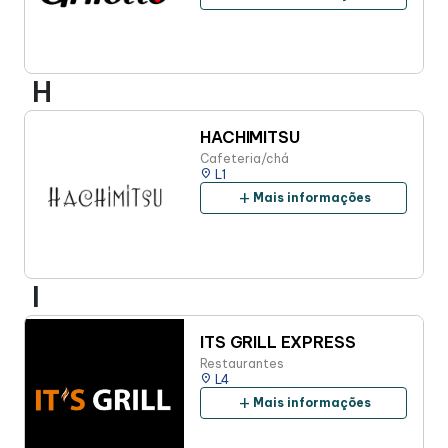
H
HACHIMITSU
Cafeteria/chá
place
L1
add
Mais informações
I
ITS GRILL EXPRESS
Restaurantes
place
L4
add
Mais informações