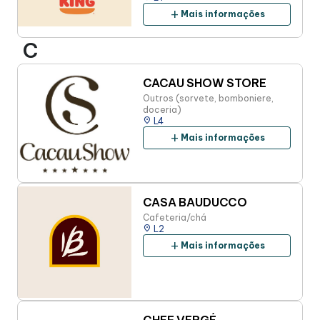
add
Mais informações
C
CACAU SHOW STORE
Outros (sorvete, bomboniere,
doceria)
place
L4
add
Mais informações
CASA BAUDUCCO
Cafeteria/chá
place
L2
add
Mais informações