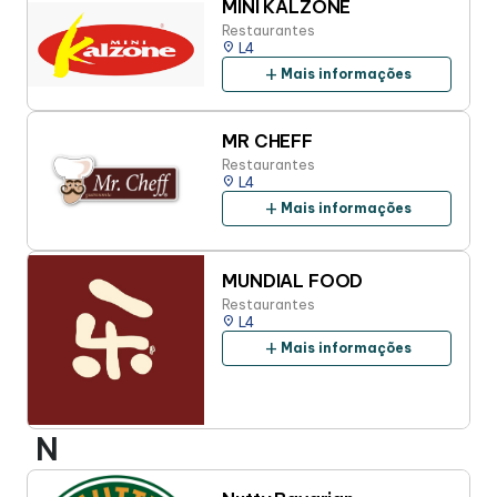
MINI KALZONE
Restaurantes
place
L4
add
Mais informações
MR CHEFF
Restaurantes
place
L4
add
Mais informações
MUNDIAL FOOD
Restaurantes
place
L4
add
Mais informações
N