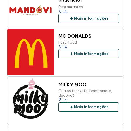
MANDÓVI
Restaurantes
place
L4
add
Mais informações
MC DONALDS
Fast-food
place
L4
add
Mais informações
MILKY MOO
Outros (sorvete, bomboniere,
doceria)
place
L4
add
Mais informações