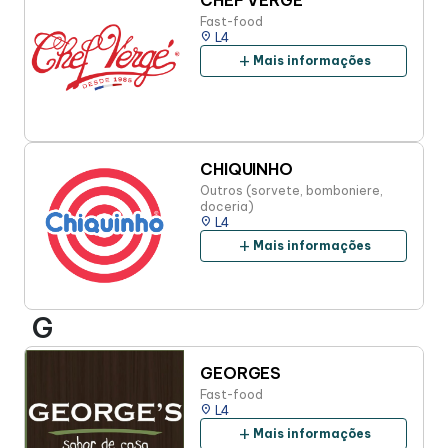
CHEF VERGÉ
Fast-food
place
L4
add
Mais informações
CHIQUINHO
Outros (sorvete, bomboniere,
doceria)
place
L4
add
Mais informações
G
GEORGES
Fast-food
place
L4
add
Mais informações