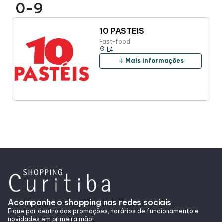
0-9
10 PASTEIS
Fast-food
place
L4
add
Mais informações
Acompanhe o shopping nas redes sociais
Fique por dentro das promoções, horários de funcionamento e
novidades em primeira mão!