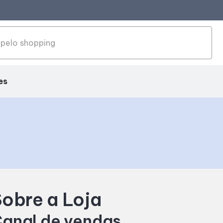
es
obre a Loja
anal de vendas