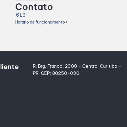
Contato
place
L3
Horário de funcionamento
chevron_right
liente
R. Brg. Franco, 2300 - Centro, Curitiba -
PR, CEP: 80250-030