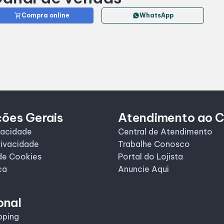
shopping_cart
Compra online
WhatsApp
ções Gerais
Atendimento ao C
vacidade
Central de Atendimento
rivacidade
Trabalhe Conosco
de Cookies
Portal do Lojista
ca
Anuncie Aqui
onal
pping