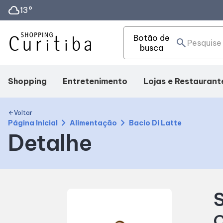
cloud
13°
Botão de
search
busca
Shopping
Entretenimento
Lojas e Restaurant
Mapa Interno
Fique por dentro
Lojas
Voltar
arrow_back
chevron_right
chevron_right
Página Inicial
Alimentação
Bacio Di Latte
Detalhe
Facilidades
Eventos
Alimentação
Como Chegar
S
Horários
C