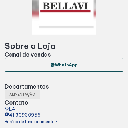
Horários
Entretenimento
Sobre a Loja
Fique por dentro
Canal de vendas
Eventos
WhatsApp
Lojas e Restaurantes
Departamentos
ALIMENTAÇÃO
Lojas
Contato
place
L4
41 30930956
Alimentação
Horário de funcionamento
chevron_right