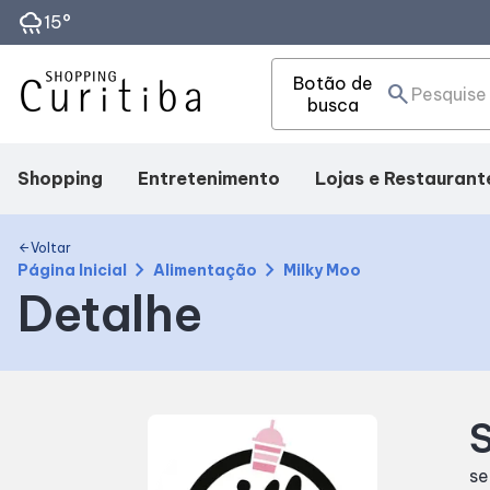
rainy
15°
Botão de
search
busca
Shopping
Entretenimento
Lojas e Restaurant
Mapa Interno
Fique por dentro
Lojas
Voltar
arrow_back
chevron_right
chevron_right
Página Inicial
Alimentação
Milky Moo
Detalhe
Facilidades
Eventos
Alimentação
Como Chegar
S
Horários
se