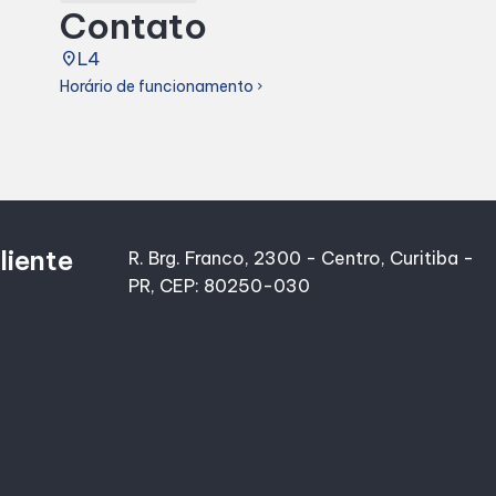
Contato
place
L4
Horário de funcionamento
chevron_right
liente
R. Brg. Franco, 2300 - Centro, Curitiba -
PR, CEP: 80250-030