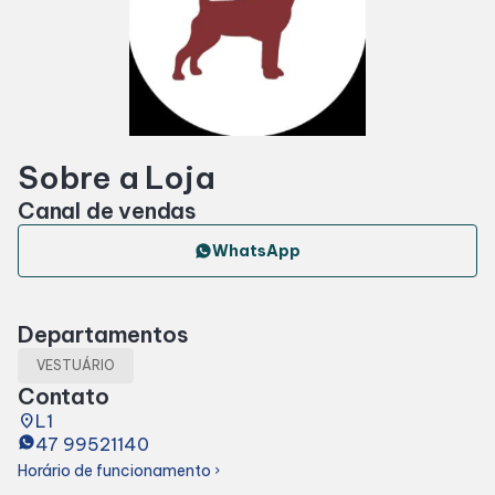
Horários
Entretenimento
Sobre a Loja
Fique por dentro
Canal de vendas
Eventos
WhatsApp
Lojas e Restaurantes
Departamentos
VESTUÁRIO
Lojas
Contato
place
L1
47 99521140
Alimentação
Horário de funcionamento
chevron_right