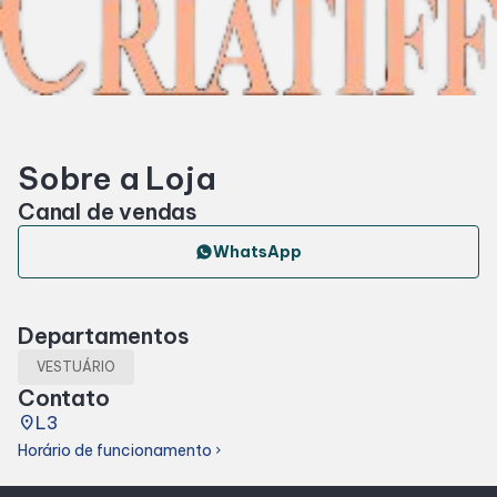
Horários
Entretenimento
Sobre a Loja
Fique por dentro
Canal de vendas
Eventos
WhatsApp
Lojas e Restaurantes
Departamentos
VESTUÁRIO
Lojas
Contato
place
L3
Alimentação
Horário de funcionamento
chevron_right