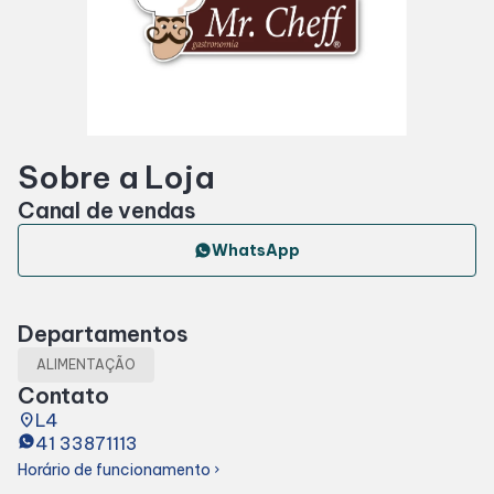
Horários
Entretenimento
Sobre a Loja
Fique por dentro
Canal de vendas
Eventos
WhatsApp
Lojas e Restaurantes
Departamentos
ALIMENTAÇÃO
Lojas
Contato
place
L4
41 33871113
Alimentação
Horário de funcionamento
chevron_right