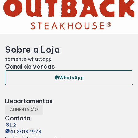
Horários
Entretenimento
Sobre a Loja
Fique por dentro
somente whatsapp
Canal de vendas
Eventos
WhatsApp
Lojas e Restaurantes
Departamentos
Lojas
ALIMENTAÇÃO
Contato
Alimentação
place
L2
41 30137978