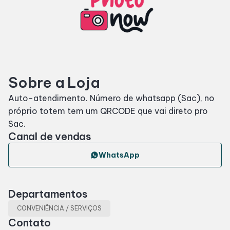
Horários
Entretenimento
Sobre a Loja
Fique por dentro
Auto-atendimento. Número de whatsapp (Sac), no
próprio totem tem um QRCODE que vai direto pro
Eventos
Sac.
Canal de vendas
Lojas e Restaurantes
WhatsApp
Lojas
Departamentos
Alimentação
CONVENIÊNCIA / SERVIÇOS
Contato