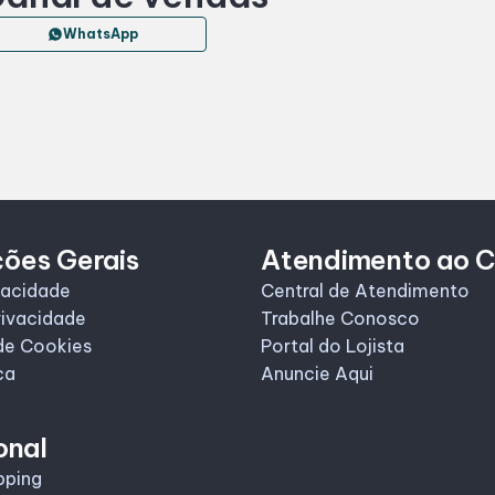
WhatsApp
ções Gerais
Atendimento ao C
vacidade
Central de Atendimento
rivacidade
Trabalhe Conosco
de Cookies
Portal do Lojista
ca
Anuncie Aqui
onal
pping