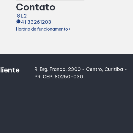
Contato
place
L2
41 33261203
Horário de funcionamento
chevron_right
liente
R. Brg. Franco, 2300 - Centro, Curitiba -
PR, CEP: 80250-030