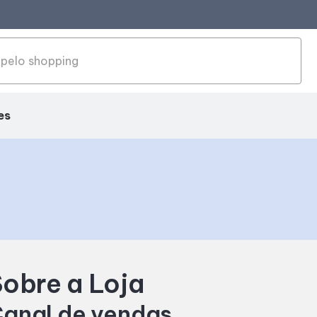
es
obre a Loja
anal de vendas