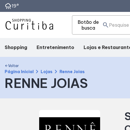
rainy
19°
Botão de
search
busca
Shopping
Entretenimento
Lojas e Restaurant
Mapa Interno
Fique por dentro
Lojas
Voltar
arrow_back
chevron_right
chevron_right
Página Inicial
Lojas
Renne Joias
RENNE JOIAS
Facilidades
Eventos
Alimentação
Como Chegar
S
Horários
C