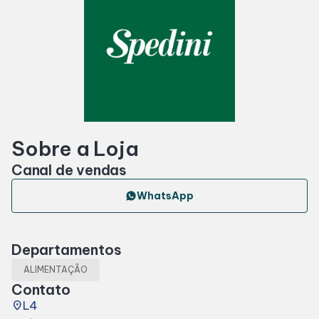
Horários
Entretenimento
Fique por dentro
Sobre a Loja
Eventos
Canal de vendas
WhatsApp
Lojas e Restaurantes
Lojas
Departamentos
ALIMENTAÇÃO
Contato
Alimentação
place
L4