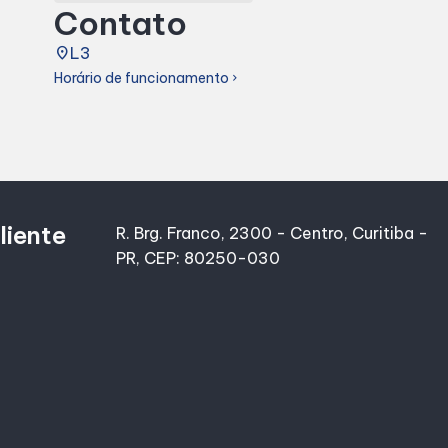
Contato
place
L3
Horário de funcionamento
chevron_right
liente
R. Brg. Franco, 2300 - Centro, Curitiba -
PR, CEP: 80250-030