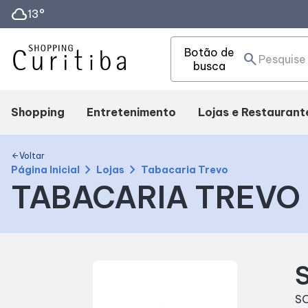
cloud
13°
Botão de
search
busca
Shopping
Entretenimento
Lojas e Restaurant
Mapa Interno
Fique por dentro
Lojas
Voltar
arrow_back
chevron_right
chevron_right
Página Inicial
Lojas
Tabacaria Trevo
TABACARIA TREVO
Facilidades
Eventos
Alimentação
Como Chegar
S
Horários
S