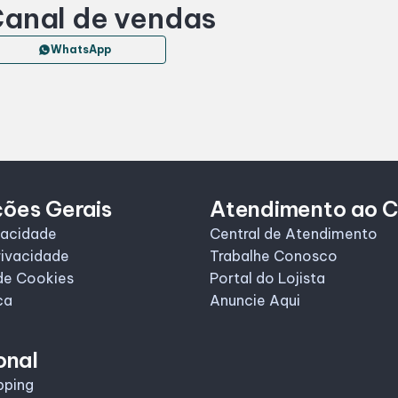
anal de vendas
WhatsApp
ções Gerais
Atendimento ao C
vacidade
Central de Atendimento
rivacidade
Trabalhe Conosco
de Cookies
Portal do Lojista
ca
Anuncie Aqui
onal
pping