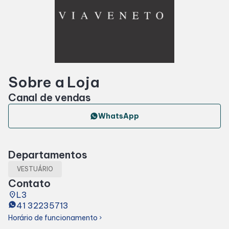
Horários
Entretenimento
Sobre a Loja
Fique por dentro
Canal de vendas
Eventos
WhatsApp
Lojas e Restaurantes
Departamentos
VESTUÁRIO
Lojas
Contato
place
L3
41 32235713
Alimentação
Horário de funcionamento
chevron_right