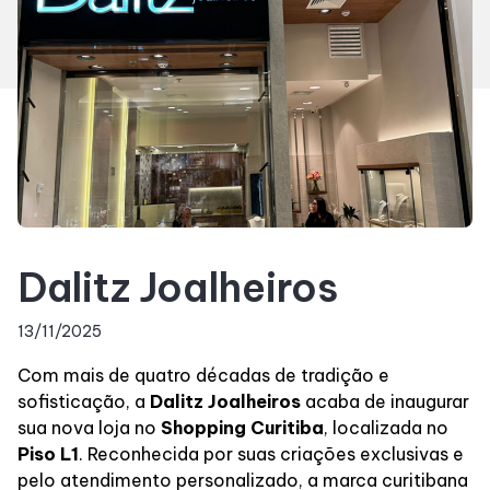
Horários
Entretenimento
Fique por dentro
Eventos
Dalitz Joalheiros
Lojas e Restaurantes
13/11/2025
Com mais de quatro décadas de tradição e
Lojas
sofisticação, a
Dalitz Joalheiros
acaba de inaugurar
sua nova loja no
Shopping Curitiba
, localizada no
Alimentação
Piso L1
. Reconhecida por suas criações exclusivas e
pelo atendimento personalizado, a marca curitibana