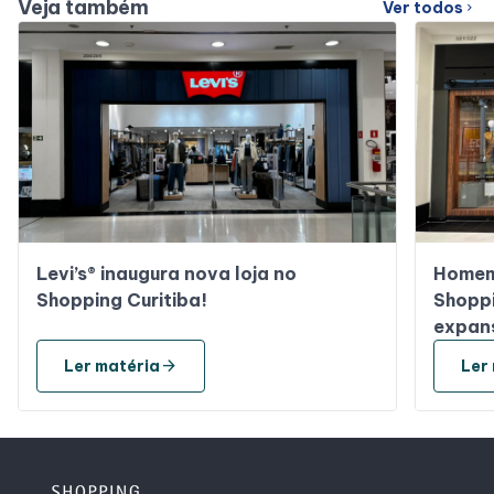
Veja também
Ver todos
chevron_right
Levi’s® inaugura nova loja no
Homem 
Shopping Curitiba!
Shoppi
expans
arrow_forward
Ler matéria
Ler